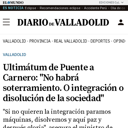
EDICIONES CyL
ES NOTICIA
Eclipse
Recomendaciones eclipse
Accidente Perú
Ola de calo
Menú
VALLADOLID
PROVINCIA
REAL VALLADOLID
DEPORTES
OPINIÓ
VALLADOLID
Ultimátum de Puente a
Carnero: "No habrá
soterramiento. O integración o
disolución de la sociedad"
"Si no quieren la integración paramos
máquinas, disolvemos y aquí paz y
después gloria", asegura el ministro de