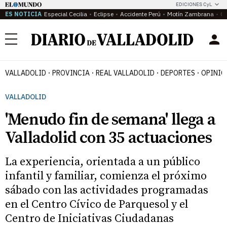
EDICIONES CyL
ES NOTICIA
Especial Cecilia
Eclipse
Accidente Perú
Motín Zambrana
Ca
Menú
VALLADOLID
PROVINCIA
REAL VALLADOLID
DEPORTES
OPINIÓ
VALLADOLID
'Menudo fin de semana' llega a
Valladolid con 35 actuaciones
La experiencia, orientada a un público
infantil y familiar, comienza el próximo
sábado con las actividades programadas
en el Centro Cívico de Parquesol y el
Centro de Iniciativas Ciudadanas