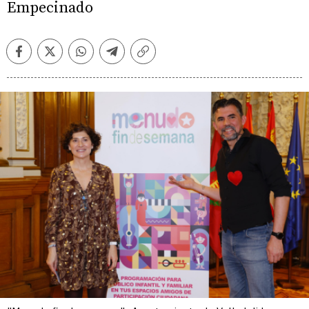
Empecinado
Facebook
Twitter
Whatsapp
Telegram
Copiar
enlace