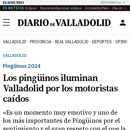
EDICIONES CyL
ES NOTICIA
Eclipse
Recomendaciones eclipse
Accidente Perú
Ola de calo
Menú
VALLADOLID
PROVINCIA
REAL VALLADOLID
DEPORTES
OPINIÓ
VALLADOLID
Pingüinos 2024
Los pingüinos iluminan
Valladolid por los motoristas
caídos
«Es un momento muy emotivo y uno de
los más importantes de Pingüinos por el
sentimiento y el gran respeto con el que la