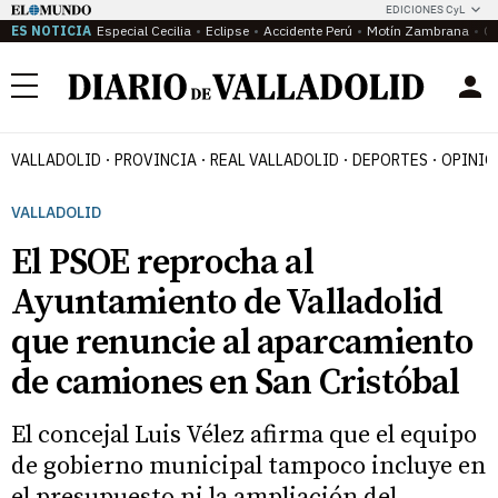
EDICIONES CyL
ES NOTICIA
Especial Cecilia
Eclipse
Accidente Perú
Motín Zambrana
Ca
Menú
VALLADOLID
PROVINCIA
REAL VALLADOLID
DEPORTES
OPINIÓ
VALLADOLID
El PSOE reprocha al
Ayuntamiento de Valladolid
que renuncie al aparcamiento
de camiones en San Cristóbal
El concejal Luis Vélez afirma que el equipo
de gobierno municipal tampoco incluye en
el presupuesto ni la ampliación del