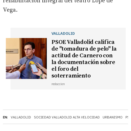
rehabilitación integral del teatro Lope de
Vega.
VALLADOLID
PSOE Valladolid califica
de "tomadura de pelo" la
actitud de Carnero con
la documentación sobre
el foro del
soterramiento
redaccion
EN:
VALLADOLID
SOCIEDAD VALLADOLID ALTA VELOCIDAD
URBANISMO
PS