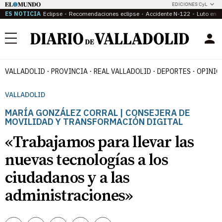
EDICIONES CyL
ES NOTICIA
Eclipse
Recomendaciones eclipse
Accidente N-122
Luto en P
Menú
VALLADOLID
PROVINCIA
REAL VALLADOLID
DEPORTES
OPINIÓ
VALLADOLID
MARÍA GONZÁLEZ CORRAL | CONSEJERA DE
MOVILIDAD Y TRANSFORMACIÓN DIGITAL
«Trabajamos para llevar las
nuevas tecnologías a los
ciudadanos y a las
administraciones»