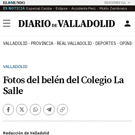
EDICIONES CyL
ES NOTICIA
Especial Cecilia
Eclipse
Accidente Perú
Motín Zambrana
Ca
Menú
VALLADOLID
PROVINCIA
REAL VALLADOLID
DEPORTES
OPINIÓ
VALLADOLID
Fotos del belén del Colegio La
Salle
Facebook
Twitter
Whatsapp
Telegram
Copiar
enlace
Redacción de Valladolid