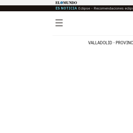
ES NOTICIA
Eclipse
Recomendaciones eclip
Menú
VALLADOLID
PROVINC