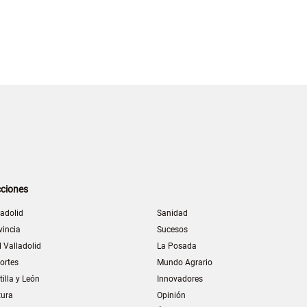
ciones
ladolid
Sanidad
vincia
Sucesos
l Valladolid
La Posada
ortes
Mundo Agrario
tilla y León
Innovadores
tura
Opinión