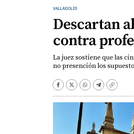
VALLADOLID
Descartan ab
contra profe
La juez sostiene que las ci
no presención los supuest
Facebook
Twitter
Whatsapp
Telegram
Copiar
enlace