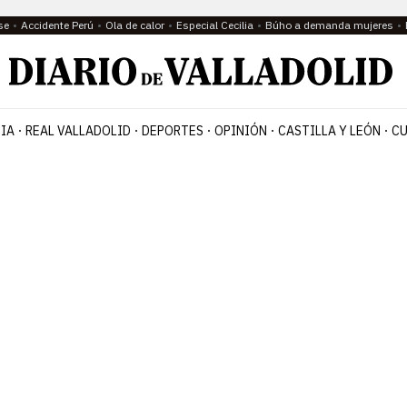
se
Accidente Perú
Ola de calor
Especial Cecilia
Búho a demanda mujeres
IA
REAL VALLADOLID
DEPORTES
OPINIÓN
CASTILLA Y LEÓN
CU