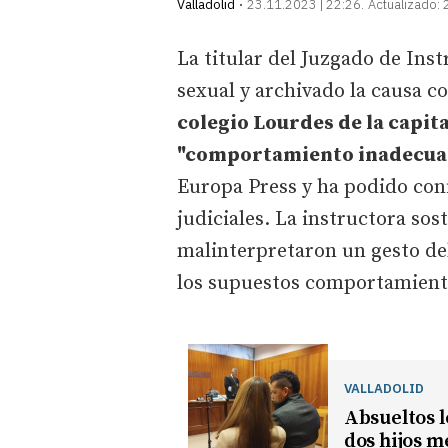
Valladolid
23.11.2023 | 22:26
Actualizado:
La titular del Juzgado de Ins
sexual y archivado la causa c
colegio Lourdes de la capit
"comportamiento inadecu
Europa Press y ha podido con
judiciales. La instructora so
malinterpretaron un gesto del
los supuestos comportamient
VALLADOLID
Absueltos l
dos hijos m