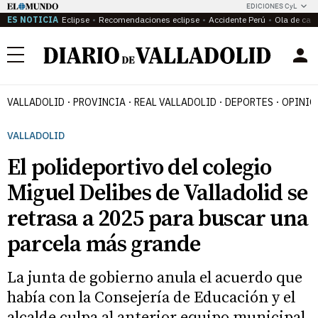
EDICIONES CyL
ES NOTICIA
Eclipse
Recomendaciones eclipse
Accidente Perú
Ola de calo
Menú
VALLADOLID
PROVINCIA
REAL VALLADOLID
DEPORTES
OPINIÓ
VALLADOLID
El polideportivo del colegio
Miguel Delibes de Valladolid se
retrasa a 2025 para buscar una
parcela más grande
La junta de gobierno anula el acuerdo que
había con la Consejería de Educación y el
alcalde culpa al anterior equipo municipal