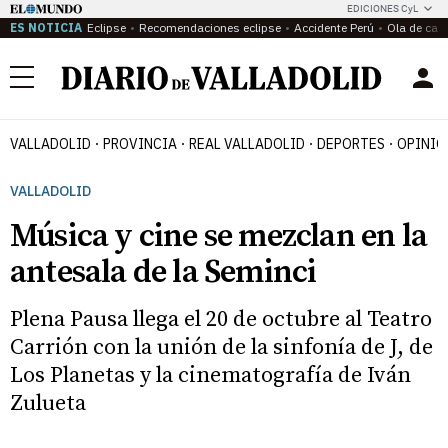
EDICIONES CyL
ES NOTICIA
Eclipse
Recomendaciones eclipse
Accidente Perú
Ola de calo
Menú
VALLADOLID
PROVINCIA
REAL VALLADOLID
DEPORTES
OPINIÓ
VALLADOLID
Música y cine se mezclan en la
antesala de la Seminci
Plena Pausa llega el 20 de octubre al Teatro
Carrión con la unión de la sinfonía de J, de
Los Planetas y la cinematografía de Iván
Zulueta