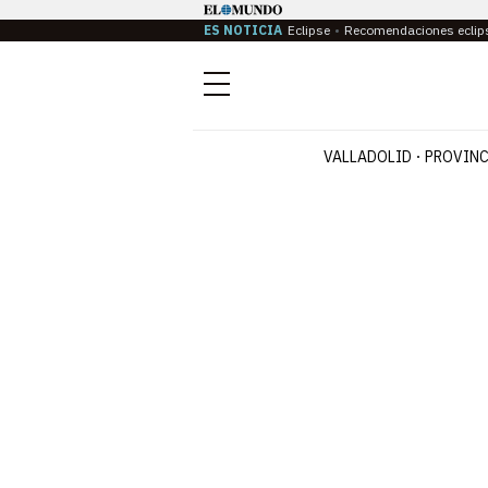
ES NOTICIA
Eclipse
Recomendaciones eclip
Menú
VALLADOLID
PROVINC