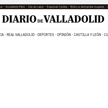
se
Accidente Perú
Ola de calor
Especial Cecilia
Búho a demanda mujeres
IA
REAL VALLADOLID
DEPORTES
OPINIÓN
CASTILLA Y LEÓN
CU