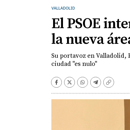
VALLADOLID
El PSOE inte
la nueva áre
Su portavoz en Valladolid, 
ciudad "es nulo"
Facebook
Twitter
Whatsapp
Telegram
Copiar
enlace