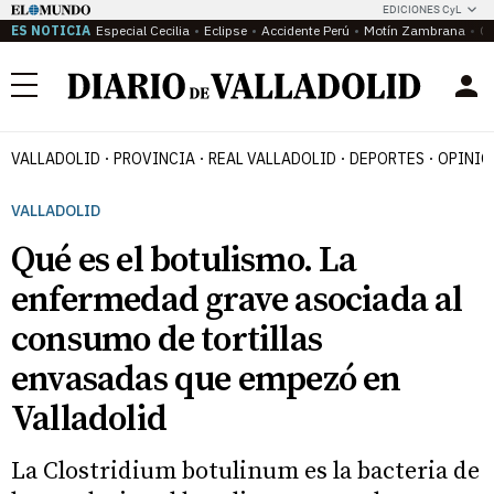
EDICIONES CyL
ES NOTICIA
Especial Cecilia
Eclipse
Accidente Perú
Motín Zambrana
Ca
Menú
VALLADOLID
PROVINCIA
REAL VALLADOLID
DEPORTES
OPINIÓ
VALLADOLID
Qué es el botulismo. La
enfermedad grave asociada al
consumo de tortillas
envasadas que empezó en
Valladolid
La Clostridium botulinum es la bacteria de