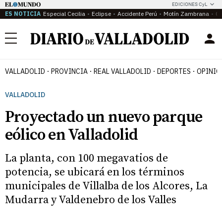
EDICIONES CyL
ES NOTICIA
Especial Cecilia
Eclipse
Accidente Perú
Motín Zambrana
Ca
Menú
VALLADOLID
PROVINCIA
REAL VALLADOLID
DEPORTES
OPINIÓ
VALLADOLID
Proyectado un nuevo parque
eólico en Valladolid
La planta, con 100 megavatios de
potencia, se ubicará en los términos
municipales de Villalba de los Alcores, La
Mudarra y Valdenebro de los Valles