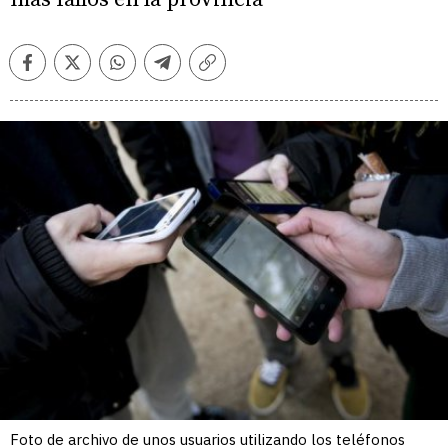
Facebook
Twitter
Whatsapp
Telegram
Copiar
enlace
Foto de archivo de unos usuarios utilizando los teléfonos