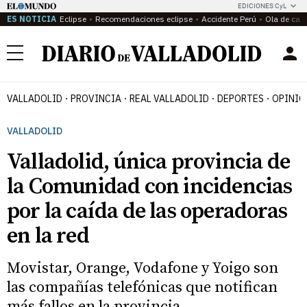
EDICIONES CyL
ES NOTICIA
Eclipse
Recomendaciones eclipse
Accidente Perú
Ola de calo
Menú
VALLADOLID
PROVINCIA
REAL VALLADOLID
DEPORTES
OPINIÓ
VALLADOLID
Valladolid, única provincia de
la Comunidad con incidencias
por la caída de las operadoras
en la red
Movistar, Orange, Vodafone y Yoigo son
las compañías telefónicas que notifican
más fallos en la provincia