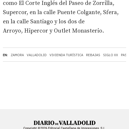
como El Corte Inglés del Paseo de Zorrilla,
Supercor, en la calle Puente Colgante, Sfera,
en la calle Santiago y los dos de
Arroyo, Hipercor y Outlet Monasterio.
EN:
ZAMORA
VALLADOLID
VIVIENDA TURÍSTICA
REBAJAS
SIGLO XX
PASE
Copyright ©2026 Editorial Castellana de Impresiones, S.L.