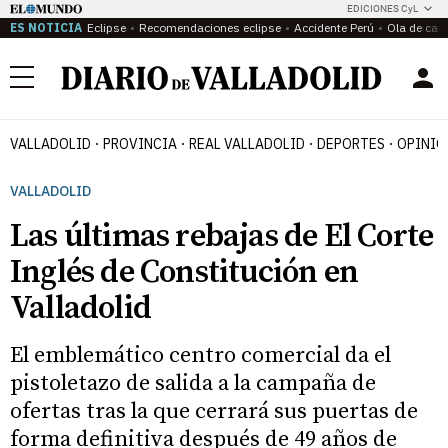
EDICIONES CyL
ES NOTICIA
Eclipse
Recomendaciones eclipse
Accidente Perú
Ola de calo
Menú
VALLADOLID
PROVINCIA
REAL VALLADOLID
DEPORTES
OPINIÓ
VALLADOLID
Las últimas rebajas de El Corte
Inglés de Constitución en
Valladolid
El emblemático centro comercial da el
pistoletazo de salida a la campaña de
ofertas tras la que cerrará sus puertas de
forma definitiva después de 49 años de