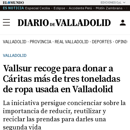
EDICIONES CyL
ES NOTICIA
Especial Cecilia
Eclipse
Accidente Perú
Motín Zambrana
Ca
Menú
VALLADOLID
PROVINCIA
REAL VALLADOLID
DEPORTES
OPINIÓ
VALLADOLID
Vallsur recoge para donar a
Cáritas más de tres toneladas
de ropa usada en Valladolid
La iniciativa persigue concienciar sobre la
importancia de reducir, reutilizar y
reciclar las prendas para darles una
segunda vida