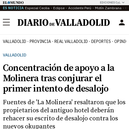
EDICIONES CyL
ES NOTICIA
Especial Cecilia
Eclipse
Accidente Perú
Motín Zambrana
Ca
Menú
VALLADOLID
PROVINCIA
REAL VALLADOLID
DEPORTES
OPINIÓ
VALLADOLID
Concentración de apoyo a la
Molinera tras conjurar el
primer intento de desalojo
Fuentes de 'La Molinera' resaltaron que los
propietarios del antiguo hotel deberán
rehacer su escrito de desalojo contra los
nuevos okupantes