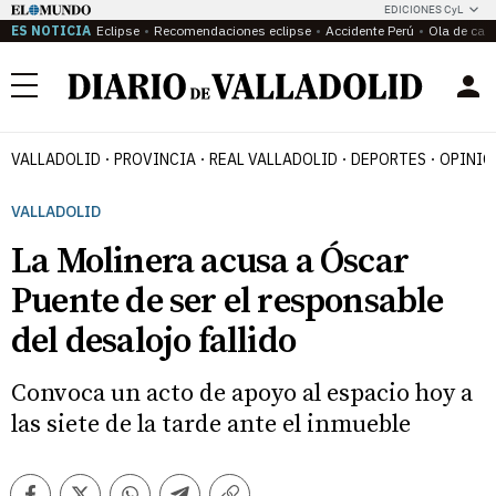
EDICIONES CyL
ES NOTICIA
Eclipse
Recomendaciones eclipse
Accidente Perú
Ola de calo
Menú
VALLADOLID
PROVINCIA
REAL VALLADOLID
DEPORTES
OPINIÓ
VALLADOLID
La Molinera acusa a Óscar
Puente de ser el responsable
del desalojo fallido
Convoca un acto de apoyo al espacio hoy a
las siete de la tarde ante el inmueble