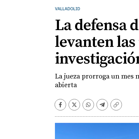
VALLADOLID
La defensa d
levanten las
investigació
La jueza prorroga un mes m
abierta
Facebook
Twitter
Whatsapp
Telegram
Copiar
enlace