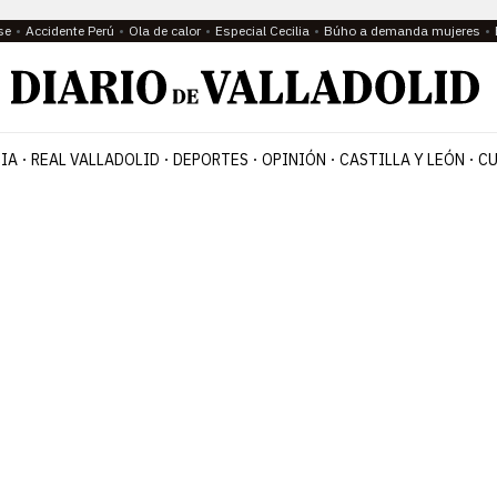
se
Accidente Perú
Ola de calor
Especial Cecilia
Búho a demanda mujeres
IA
REAL VALLADOLID
DEPORTES
OPINIÓN
CASTILLA Y LEÓN
CU