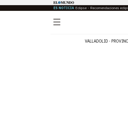
ES NOTICIA
Eclipse
Recomendaciones eclip
Menú
VALLADOLID
PROVINC