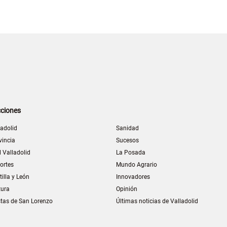
ciones
ladolid
Sanidad
vincia
Sucesos
l Valladolid
La Posada
ortes
Mundo Agrario
tilla y León
Innovadores
tura
Opinión
stas de San Lorenzo
Últimas noticias de Valladolid