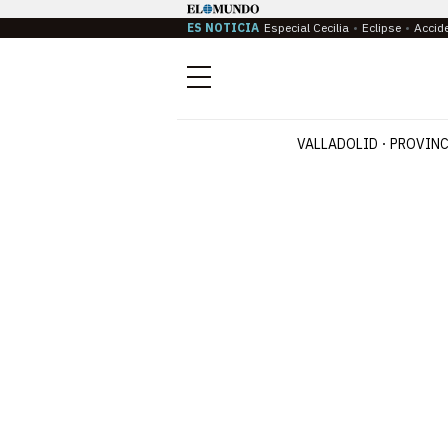
ES NOTICIA
Especial Cecilia
Eclipse
Accid
Menú
VALLADOLID
PROVINC