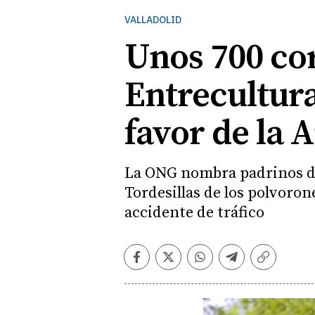
VALLADOLID
Unos 700 cor
Entrecultur
favor de la
La ONG nombra padrinos de 
Tordesillas de los polvorone
accidente de tráfico
Facebook
Twitter
Whatsapp
Telegram
Copiar
enlace