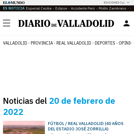
EDICIONES CyL
ES NOTICIA
Especial Cecilia
Eclipse
Accidente Perú
Motín Zambrana
Ca
Menú
VALLADOLID
PROVINCIA
REAL VALLADOLID
DEPORTES
OPINIÓ
Noticias del
20 de febrero de
2022
FÚTBOL / REAL VALLADOLID (40 AÑOS
DEL ESTADIO JOSÉ ZORRILLA)