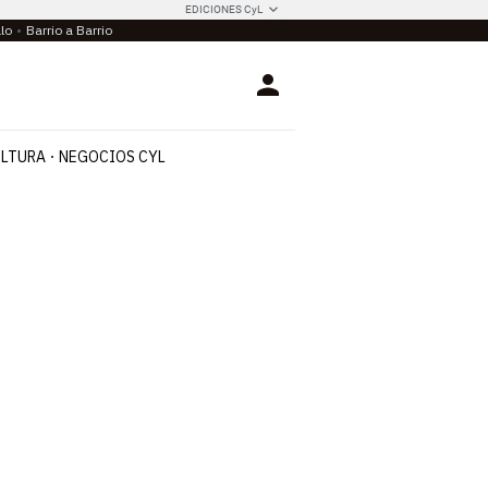
EDICIONES CyL
llo
Barrio a Barrio
Login
LTURA
NEGOCIOS CYL