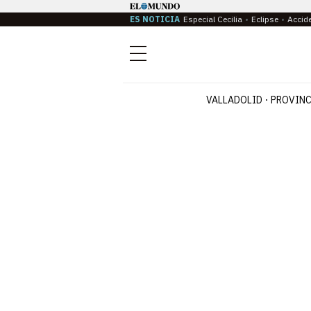
ES NOTICIA
Especial Cecilia
Eclipse
Accid
Menú
VALLADOLID
PROVINC