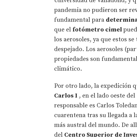
Universidad de Valladolid, y 
pandemia no pudieron ser revi
fundamental para
determinar
que el
fotómetro cimel
pued
los aerosoles, ya que estos se
despejado. Los aerosoles (par
propiedades son fundamentale
climático.
Por otro lado, la expedición q
Carlos I
, en el lado oeste del
responsable es Carlos Toled
cuarentena tras su llegada a l
más austral del mundo. De al
del
Centro Superior de Inves