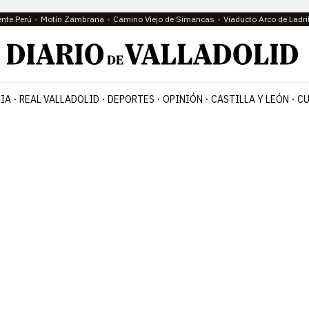
ente Perú
Motín Zambrana
Camino Viejo de Simancas
Viaducto Arco de Ladri
IA
REAL VALLADOLID
DEPORTES
OPINIÓN
CASTILLA Y LEÓN
CU