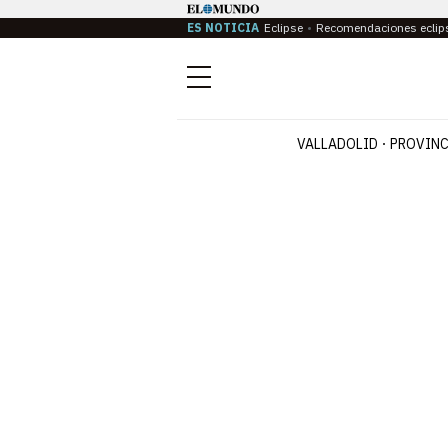
ES NOTICIA
Eclipse
Recomendaciones eclip
Menú
VALLADOLID
PROVINC