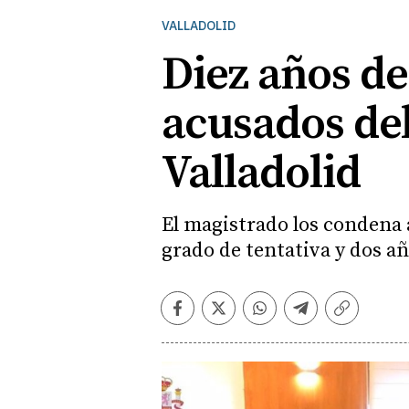
VALLADOLID
Diez años de
acusados del
Valladolid
El magistrado los condena 
grado de tentativa y dos a
Facebook
Twitter
Whatsapp
Telegram
Copiar
enlace