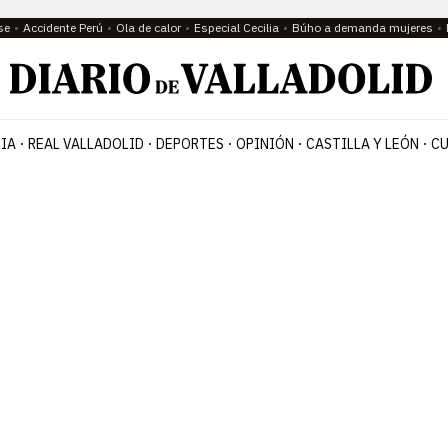
se
Accidente Perú
Ola de calor
Especial Cecilia
Búho a demanda mujeres
IA
REAL VALLADOLID
DEPORTES
OPINIÓN
CASTILLA Y LEÓN
CU