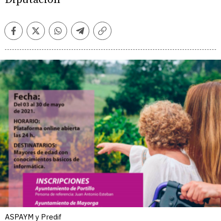
Facebook
Twitter
Whatsapp
Telegram
Copiar
enlace
ASPAYM y Predif