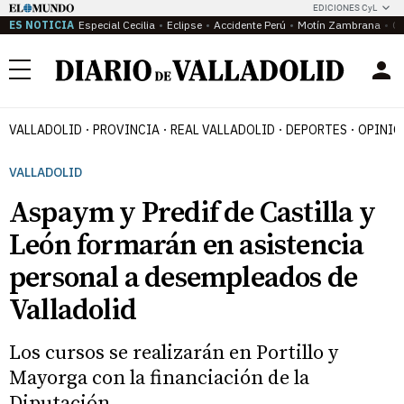
EDICIONES CyL
ES NOTICIA
Especial Cecilia
Eclipse
Accidente Perú
Motín Zambrana
Ca
Menú
VALLADOLID
PROVINCIA
REAL VALLADOLID
DEPORTES
OPINIÓ
VALLADOLID
Aspaym y Predif de Castilla y
León formarán en asistencia
personal a desempleados de
Valladolid
Los cursos se realizarán en Portillo y
Mayorga con la financiación de la
Diputación