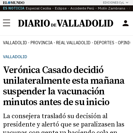
EDICIONES CyL
ES NOTICIA
Especial Cecilia
Eclipse
Accidente Perú
Motín Zambrana
Ca
Menú
VALLADOLID
PROVINCIA
REAL VALLADOLID
DEPORTES
OPINIÓ
VALLADOLID
Verónica Casado decidió
unilateralmente esta mañana
suspender la vacunación
minutos antes de su inicio
La consejera trasladó su decisión al
presidente y alertó que se paralizasen las
vacunas con gente ya haciendo cola en