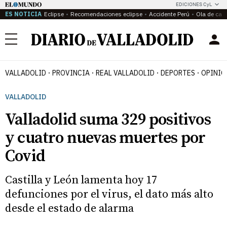
EDICIONES CyL
ES NOTICIA
Eclipse
Recomendaciones eclipse
Accidente Perú
Ola de calo
Menú
VALLADOLID
PROVINCIA
REAL VALLADOLID
DEPORTES
OPINIÓ
VALLADOLID
Valladolid suma 329 positivos
y cuatro nuevas muertes por
Covid
Castilla y León lamenta hoy 17
defunciones por el virus, el dato más alto
desde el estado de alarma