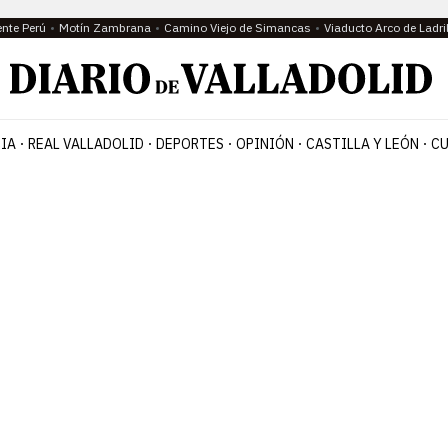
ente Perú
Motín Zambrana
Camino Viejo de Simancas
Viaducto Arco de Ladri
IA
REAL VALLADOLID
DEPORTES
OPINIÓN
CASTILLA Y LEÓN
CU