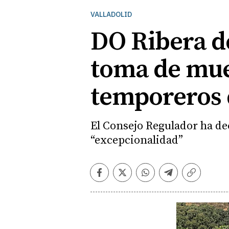
VALLADOLID
DO Ribera de
toma de mue
temporeros 
El Consejo Regulador ha de
“excepcionalidad”
Facebook
Twitter
Whatsapp
Telegram
Copiar
enlace