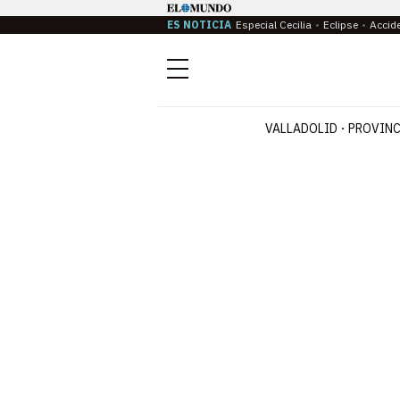
ES NOTICIA
Especial Cecilia
Eclipse
Accid
Menú
VALLADOLID
PROVINC