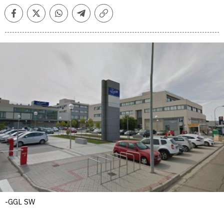
Facebook
Twitter
Whatsapp
Telegram
Copiar
enlace
-GGL SW