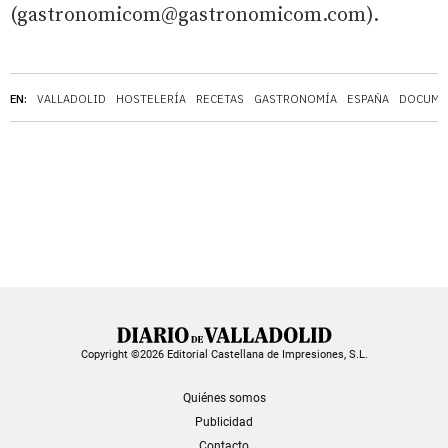
(gastronomicom@gastronomicom.com).
EN:
VALLADOLID
HOSTELERÍA
RECETAS
GASTRONOMÍA
ESPAÑA
DOCUME
Copyright ©2026 Editorial Castellana de Impresiones, S.L.
Quiénes somos
Publicidad
Contacto