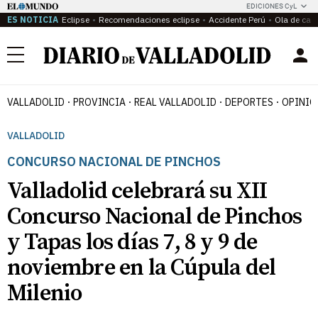
EDICIONES CyL
ES NOTICIA
Eclipse
Recomendaciones eclipse
Accidente Perú
Ola de calo
Menú
VALLADOLID
PROVINCIA
REAL VALLADOLID
DEPORTES
OPINIÓ
VALLADOLID
CONCURSO NACIONAL DE PINCHOS
Valladolid celebrará su XII
Concurso Nacional de Pinchos
y Tapas los días 7, 8 y 9 de
noviembre en la Cúpula del
Milenio