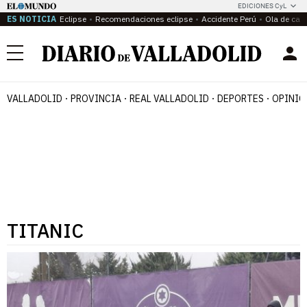
EDICIONES CyL
ES NOTICIA
Eclipse
Recomendaciones eclipse
Accidente Perú
Ola de calo
Menú
VALLADOLID
PROVINCIA
REAL VALLADOLID
DEPORTES
OPINIÓ
TITANIC