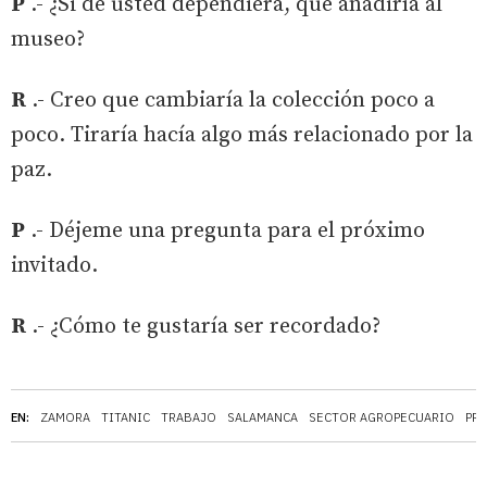
P
.- ¿Si de usted dependiera, que añadiría al
museo?
R
.- Creo que cambiaría la colección poco a
poco. Tiraría hacía algo más relacionado por la
paz.
P
.- Déjeme una pregunta para el próximo
invitado.
R
.- ¿Cómo te gustaría ser recordado?
EN:
ZAMORA
TITANIC
TRABAJO
SALAMANCA
SECTOR AGROPECUARIO
PR