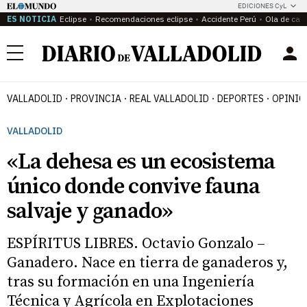
EDICIONES CyL
ES NOTICIA
Eclipse
Recomendaciones eclipse
Accidente Perú
Ola de calo
Menú
VALLADOLID
PROVINCIA
REAL VALLADOLID
DEPORTES
OPINIÓ
VALLADOLID
«La dehesa es un ecosistema
único donde convive fauna
salvaje y ganado»
ESPÍRITUS LIBRES. Octavio Gonzalo –
Ganadero. Nace en tierra de ganaderos y,
tras su formación en una Ingeniería
Técnica y Agrícola en Explotaciones