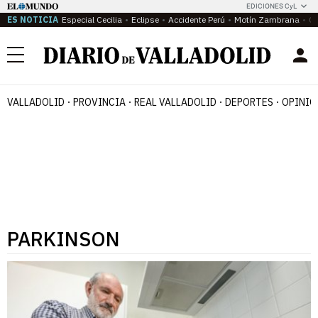
EDICIONES CyL
ES NOTICIA
Especial Cecilia
Eclipse
Accidente Perú
Motín Zambrana
Ca
Menú
VALLADOLID
PROVINCIA
REAL VALLADOLID
DEPORTES
OPINIÓ
PARKINSON