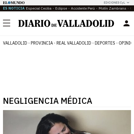
EDICIONES CyL
ES NOTICIA
Especial Cecilia
Eclipse
Accidente Perú
Motín Zambrana
Ca
Menú
VALLADOLID
PROVINCIA
REAL VALLADOLID
DEPORTES
OPINIÓ
NEGLIGENCIA MÉDICA