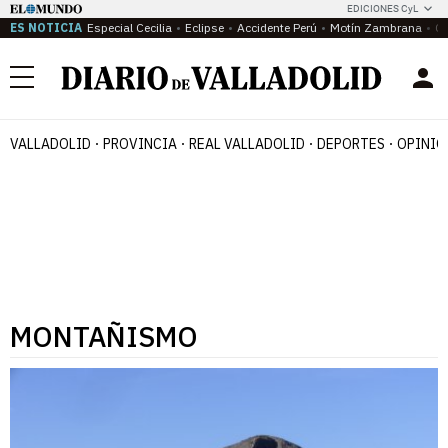
EDICIONES CyL
ES NOTICIA
Especial Cecilia
Eclipse
Accidente Perú
Motín Zambrana
Ca
Menú
VALLADOLID
PROVINCIA
REAL VALLADOLID
DEPORTES
OPINIÓ
MONTAÑISMO