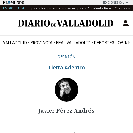
EDICIONES CyL
ES NOTICIA
Eclipse
Recomendaciones eclipse
Accidente Perú
Ola de calo
Menú
VALLADOLID
PROVINCIA
REAL VALLADOLID
DEPORTES
OPINIÓ
OPINIÓN
Tierra Adentro
Javier Pérez Andrés