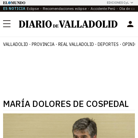
EDICIONES CyL
ES NOTICIA
Eclipse
Recomendaciones eclipse
Accidente Perú
Ola de calo
Menú
VALLADOLID
PROVINCIA
REAL VALLADOLID
DEPORTES
OPINIÓ
MARÍA DOLORES DE COSPEDAL