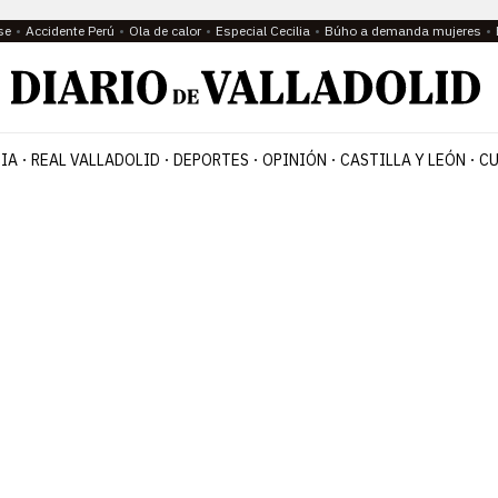
se
Accidente Perú
Ola de calor
Especial Cecilia
Búho a demanda mujeres
IA
REAL VALLADOLID
DEPORTES
OPINIÓN
CASTILLA Y LEÓN
CU