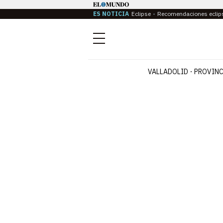
ES NOTICIA
Eclipse
Recomendaciones eclip
Menú
VALLADOLID
PROVINC