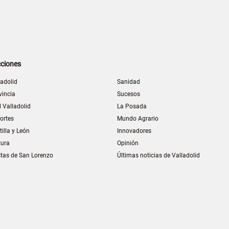
ciones
ladolid
Sanidad
vincia
Sucesos
l Valladolid
La Posada
ortes
Mundo Agrario
tilla y León
Innovadores
tura
Opinión
stas de San Lorenzo
Últimas noticias de Valladolid