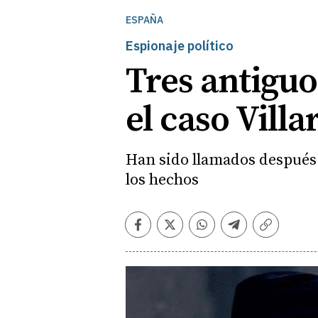
ESPAÑA
Espionaje político
Tres antiguo
el caso Villa
Han sido llamados después 
los hechos
Facebook
Twitter
Whatsapp
Telegram
Copiar
enlace