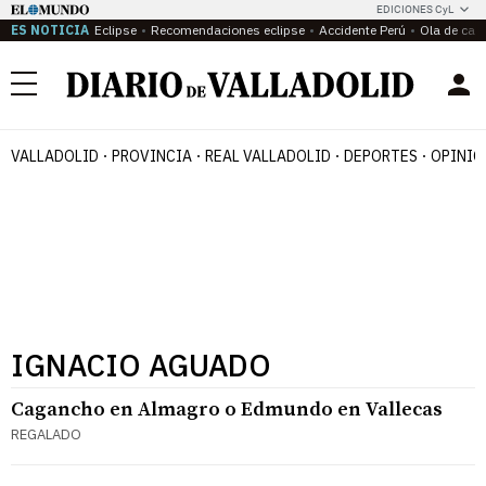
EDICIONES CyL
ES NOTICIA
Eclipse
Recomendaciones eclipse
Accidente Perú
Ola de calo
Menú
VALLADOLID
PROVINCIA
REAL VALLADOLID
DEPORTES
OPINIÓ
IGNACIO AGUADO
Cagancho en Almagro o Edmundo en Vallecas
REGALADO