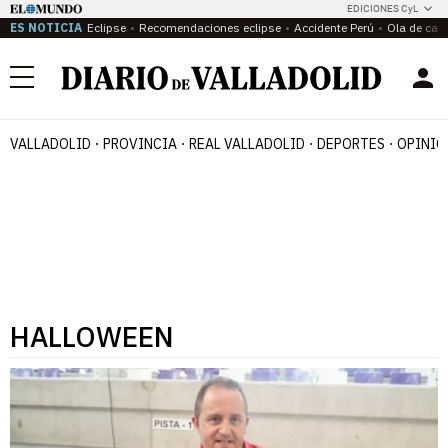
EDICIONES CyL
ES NOTICIA
Eclipse
Recomendaciones eclipse
Accidente Perú
Ola de calo
Menú
VALLADOLID
PROVINCIA
REAL VALLADOLID
DEPORTES
OPINIÓ
HALLOWEEN