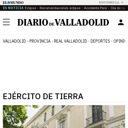
EDICIONES CyL
ES NOTICIA
Eclipse
Recomendaciones eclipse
Accidente Perú
Ola de calo
Menú
VALLADOLID
PROVINCIA
REAL VALLADOLID
DEPORTES
OPINIÓ
EJÉRCITO DE TIERRA