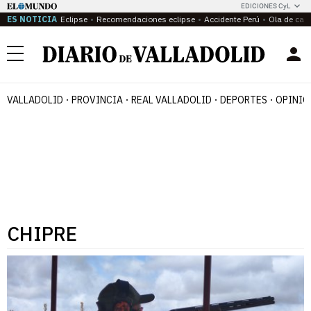
EDICIONES CyL
ES NOTICIA
Eclipse
Recomendaciones eclipse
Accidente Perú
Ola de calo
Menú
VALLADOLID
PROVINCIA
REAL VALLADOLID
DEPORTES
OPINIÓ
CHIPRE