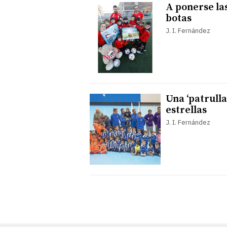
A ponerse la
botas
J. I. Fernández
Una ‘patrulla
estrellas
J. I. Fernández