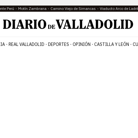
ente Perú
Motín Zambrana
Camino Viejo de Simancas
Viaducto Arco de Ladri
IA
REAL VALLADOLID
DEPORTES
OPINIÓN
CASTILLA Y LEÓN
CU