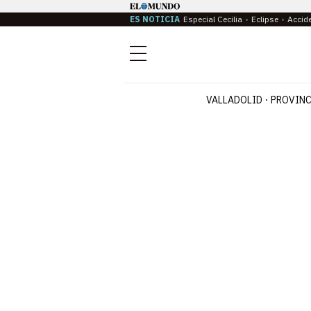
ES NOTICIA
Especial Cecilia
Eclipse
Accid
Menú
VALLADOLID
PROVINC