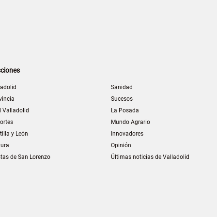
ciones
ladolid
Sanidad
vincia
Sucesos
l Valladolid
La Posada
ortes
Mundo Agrario
tilla y León
Innovadores
tura
Opinión
stas de San Lorenzo
Últimas noticias de Valladolid