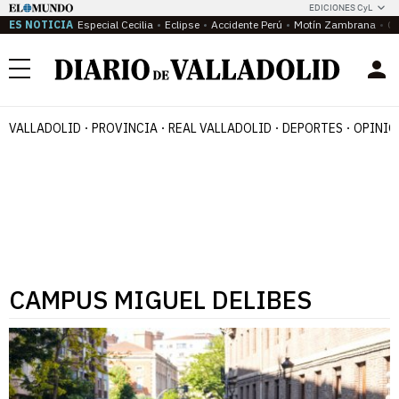
EDICIONES CyL
ES NOTICIA
Especial Cecilia
Eclipse
Accidente Perú
Motín Zambrana
Ca
Menú
VALLADOLID
PROVINCIA
REAL VALLADOLID
DEPORTES
OPINIÓ
CAMPUS MIGUEL DELIBES