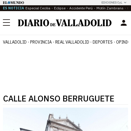
EDICIONES CyL
ES NOTICIA
Especial Cecilia
Eclipse
Accidente Perú
Motín Zambrana
Ca
Menú
VALLADOLID
PROVINCIA
REAL VALLADOLID
DEPORTES
OPINIÓ
CALLE ALONSO BERRUGUETE