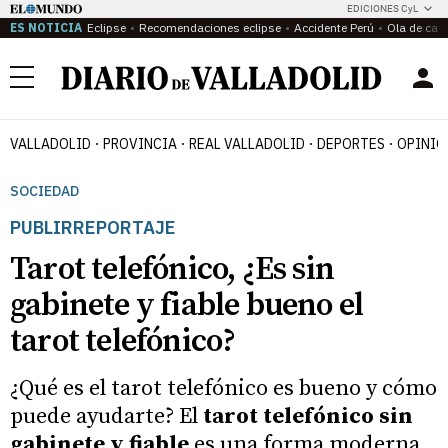
EDICIONES CyL
ES NOTICIA
Eclipse
Recomendaciones eclipse
Accidente Perú
Ola de calo
Menú
VALLADOLID
PROVINCIA
REAL VALLADOLID
DEPORTES
OPINIÓ
SOCIEDAD
PUBLIRREPORTAJE
Tarot telefónico, ¿Es sin
gabinete y fiable bueno el
tarot telefónico?
¿Qué es el tarot telefónico es bueno y cómo
puede ayudarte? El
tarot telefónico sin
gabinete y fiable
es una forma moderna