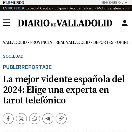
EDICIONES CyL
ES NOTICIA
Especial Cecilia
Eclipse
Accidente Perú
Motín Zambrana
Ca
Menú
VALLADOLID
PROVINCIA
REAL VALLADOLID
DEPORTES
OPINIÓ
SOCIEDAD
PUBLIRREPORTAJE
La mejor vidente española del
2024: Elige una experta en
tarot telefónico
Facebook
Twitter
Whatsapp
Telegram
Copiar
enlace