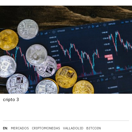
cripto 3
EN:
MERCADOS
CRIPTOMONEDAS
VALLADOLID
BITCOIN