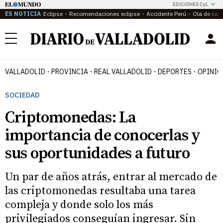
EDICIONES CyL
ES NOTICIA
Eclipse
Recomendaciones eclipse
Accidente Perú
Ola de calo
Menú
VALLADOLID
PROVINCIA
REAL VALLADOLID
DEPORTES
OPINIÓ
SOCIEDAD
Criptomonedas: La
importancia de conocerlas y
sus oportunidades a futuro
Un par de años atrás, entrar al mercado de
las criptomonedas resultaba una tarea
compleja y donde solo los más
privilegiados conseguían ingresar. Sin