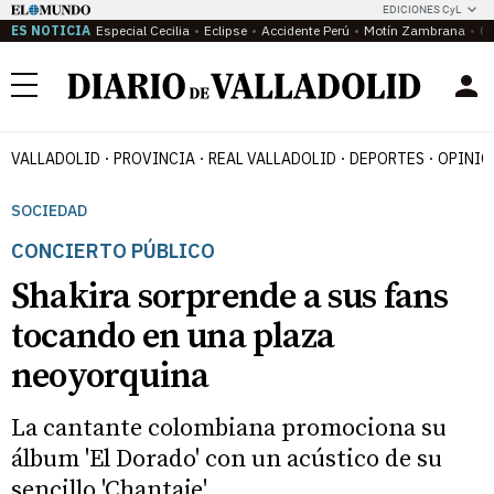
EDICIONES CyL
ES NOTICIA
Especial Cecilia
Eclipse
Accidente Perú
Motín Zambrana
Ca
Menú
VALLADOLID
PROVINCIA
REAL VALLADOLID
DEPORTES
OPINIÓ
SOCIEDAD
CONCIERTO PÚBLICO
Shakira sorprende a sus fans
tocando en una plaza
neoyorquina
La cantante colombiana promociona su
álbum 'El Dorado' con un acústico de su
sencillo 'Chantaje'