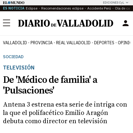
EDICIONES CyL
ES NOTICIA
Eclipse
Recomendaciones eclipse
Accidente Perú
Ola de calo
Menú
VALLADOLID
PROVINCIA
REAL VALLADOLID
DEPORTES
OPINIÓ
SOCIEDAD
TELEVISIÓN
De 'Médico de familia' a
'Pulsaciones'
Antena 3 estrena esta serie de intriga con
la que el polifacético Emilio Aragón
debuta como director en televisión