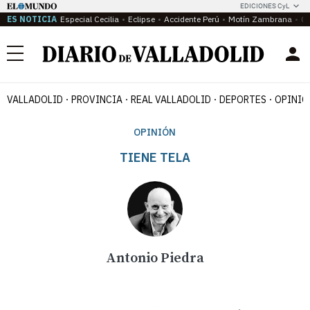
EDICIONES CyL
ES NOTICIA
Especial Cecilia
Eclipse
Accidente Perú
Motín Zambrana
Ca
Menú
VALLADOLID
PROVINCIA
REAL VALLADOLID
DEPORTES
OPINIÓ
OPINIÓN
TIENE TELA
Antonio Piedra