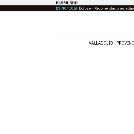
ES NOTICIA
Eclipse
Recomendaciones eclip
Menú
VALLADOLID
PROVINC