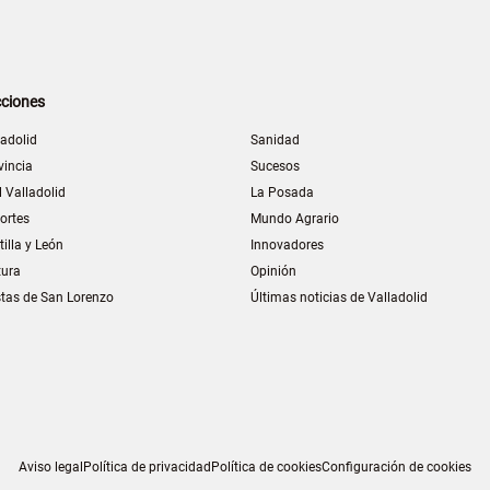
ciones
ladolid
Sanidad
vincia
Sucesos
l Valladolid
La Posada
ortes
Mundo Agrario
tilla y León
Innovadores
tura
Opinión
stas de San Lorenzo
Últimas noticias de Valladolid
Aviso legal
Política de privacidad
Política de cookies
Configuración de cookies