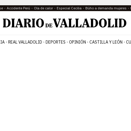
se
Accidente Perú
Ola de calor
Especial Cecilia
Búho a demanda mujeres
IA
REAL VALLADOLID
DEPORTES
OPINIÓN
CASTILLA Y LEÓN
CU